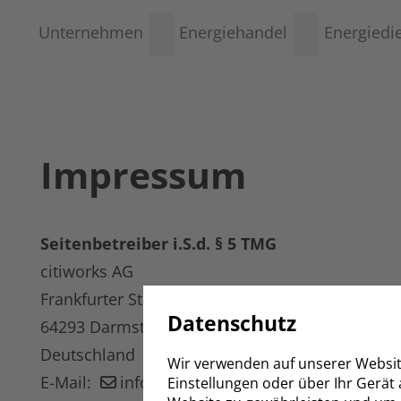
Unternehmen
Energiehandel
Energiedi
Impressum
Seitenbetreiber i.S.d. § 5 TMG
citiworks AG
Frankfurter Straße 110
Datenschutz
64293 Darmstadt
Deutschland
Wir verwenden auf unserer Websit
E-Mail:
info@citiworks.de
Einstellungen oder über Ihr Gerät