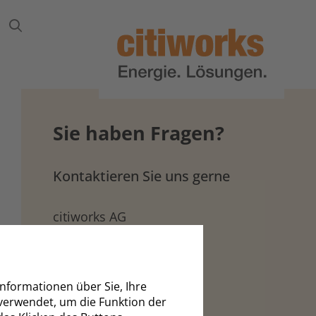
Suche
Sie haben Fragen?
Kontaktieren Sie uns gerne
citiworks AG
Frankfurter Straße 110
64293 Darmstadt
06151 701-3000
nformationen über Sie, Ihre
verwendet, um die Funktion der
info@citiworks.de