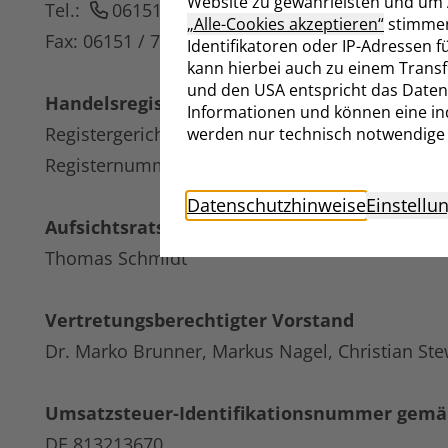
Website zu gewährleisten und um A
Tel.:
06151 / 701-3000
„Alle-Cookies akzeptieren“
stimmen 
Fax: 06151 / 701-3099
Identifikatoren oder IP-Adressen f
kann hierbei auch zu einem Tran
und den USA entspricht das Date
Handelsregister
Informationen und können eine ind
Registergericht: Amtsgericht Darmstadt
werden nur technisch notwendige 
Registernummer: HRB 91126
Datenschutzhinweise
Einstellu
Aufsichtsratsvorsitzender
Thomas Schmidt
Vertretungsberechtigter Vorstand
Dr. Marko Brunner, Markus Nagel, Christian St
Umsatzsteuer-Identifikationsnummer gemä
DE 813213670