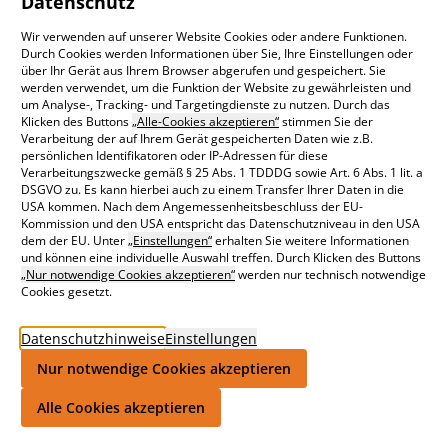
Datenschutz
citiworks AG Geschäftsbericht 2023
Wir verwenden auf unserer Website Cookies oder andere Funktionen.
Durch Cookies werden Informationen über Sie, Ihre Einstellungen oder
citiworks AG Geschäftsbericht 2022
über Ihr Gerät aus Ihrem Browser abgerufen und gespeichert. Sie
werden verwendet, um die Funktion der Website zu gewährleisten und
citiworks AG Geschäftsbericht 2021
um Analyse-, Tracking- und Targetingdienste zu nutzen. Durch das
Klicken des Buttons
„Alle-Cookies akzeptieren“
stimmen Sie der
citiworks AG Geschäftsbericht 2020
Verarbeitung der auf Ihrem Gerät gespeicherten Daten wie z.B.
persönlichen Identifikatoren oder IP-Adressen für diese
Verarbeitungszwecke gemäß § 25 Abs. 1 TDDDG sowie Art. 6 Abs. 1 lit. a
DSGVO zu. Es kann hierbei auch zu einem Transfer Ihrer Daten in die
Broschüren
USA kommen. Nach dem Angemessenheitsbeschluss der EU-
Kommission und den USA entspricht das Datenschutzniveau in den USA
dem der EU. Unter
„Einstellungen“
erhalten Sie weitere Informationen
und können eine individuelle Auswahl treffen. Durch Klicken des Buttons
citiworks AG Unternehmensbroschüre 2019
„Nur notwendige Cookies akzeptieren“
werden nur technisch notwendige
Unternehmensprofil und Energiedienstleistungen
Cookies gesetzt.
Broschüre "Automatisierter Kurzfristhandel"
Automatisierter Kurzfristhandel
Datenschutzhinweise
Einstellungen
Faltblatt "Fahrplanmanagement-Bereitschaft"
Nur notwendige Cookies akzeptieren
Fahrplanmanagement-Bereitschaft 24/7
Alle Cookies akzeptieren
Sie haben Fragen?